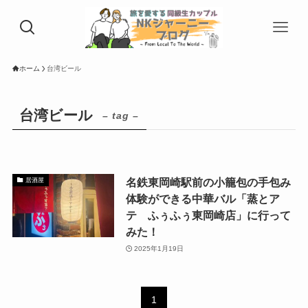
ホーム
台湾ビール
台湾ビール
– tag –
名鉄東岡崎駅前の小籠包の手包み
居酒屋
体験ができる中華バル「蒸とア
テ ふぅふぅ東岡崎店」に行って
みた！
2025年1月19日
1